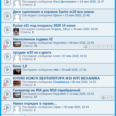
Последнее сообщение
Илья Дмитриевич
«
14 июл 2020, 11:47
Ответы:
2
Диск сцепления и корзина Sachs m10 все новое
Последнее сообщение
Djance
«
23 июн 2020, 22:48
Кузов е21 под покраску 2020 14 июня
Последнее сообщение
Grigoriy_48rus
«
16 июн 2020, 03:00
Ответы:
6
Накопленное годами #2
Последнее сообщение
Vspyshkin
«
09 июн 2020, 22:49
Ответы:
75
1
2
3
4
5
6
продам м10 на к-джете
Последнее сообщение
scott
«
07 июн 2020, 01:51
Ответы:
9
Блок 1,8
Последнее сообщение
vitlia
«
26 май 2020, 17:30
КУПЛЮ КОЖУХ ВЕНТИЛЯТОРА М10 КПП МЕХАНИКА
Последнее сообщение
Chewbacca
«
06 апр 2020, 14:22
Ответы:
4
Генератор на 45A для М10 перебранный
Последнее сообщение
Vspyshkin
«
14 мар 2020, 22:42
Ответы:
23
1
2
Навел порядок в гараже...
Последнее сообщение
Тарас
«
03 мар 2020, 15:43
Ответы:
2