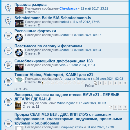
Правила раздела
Последнее сообщение
Chewbacca
«
22 май 2017, 23:19
Ответы:
1
Schmiedmann Baltic SIA Schmiedmann.lv
Последнее сообщение
burkali
«
11 май 2012, 17:45
Ответы:
2
Распашные форточки
Последнее сообщение
AndreiI*
«
02 ноя 2024, 09:27
Пластмасса по салону и форточкам
Последнее сообщение
AndreiI*
«
02 ноя 2024, 09:24
Ответы:
9
Самоблокирующийся дифференциал 168
Последнее сообщение
vitlia
«
19 авг 2024, 11:51
Тюнинг Alpina, Motorsport, KAMEI для е21
Последнее сообщение
Антоша из Голицыно )
«
26 июл 2024, 02:03
Ответы:
82
1
2
3
4
5
6
Рейти
нг: 3.51%
Люверсы, жалюзи на заднее стекло BMW e21 - ПЕРВЫЕ
ДЕТАЛИ СДЕЛАНЫ!
Последнее сообщение
WhiteJaguar
«
17 июл 2024, 01:03
Ответы:
32
1
2
3
Продам СВАП М10 В18 , ДВС, КПП 245/5 с навесным
оборудованием, коллекторами, подушками, приемными
трубами и эл.риборами
Последнее сообщение
Владимир казах
«
01 ноя 2023, 17:38