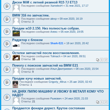
Диски MiM с летней резиной R15 7J ET13
Последнее сообщение
XameleoH
«
31 янв 2021, 17:17
BMW 316 по запчастям.
Последнее сообщение
alexp
«
09 ноя 2020, 16:19
Ответы:
3
Продам м10 2.150. Низ полностью собран.
Последнее сообщение
Алекс
«
05 ноя 2020, 19:05
Редуктор с блоком
Последнее сообщение
Shark-E21
«
18 окт 2020, 20:42
Остатки запчастей после восстановления.
Последнее сообщение
Tolmach
«
04 окт 2020, 09:51
Ответы:
16
1
2
Помогу с поиском запчастей на BMW E21
Последнее сообщение
Илья Дмитриевич
«
08 сен 2020, 15:54
Ответы:
9
Продам кучу новых запчастей.
Последнее сообщение
Grigoriy_48rus
«
25 авг 2020, 02:43
Ответы:
1
НА ДНЯХ ПИЛЮ МАШИНУ И УВОЖУ В МЕТАЛЛ КОМУ ЧТО
НАДО?
Последнее сообщение
Рыжович
«
24 июл 2020, 21:03
Ответы:
21
1
2
Продаются фонари дорест. Крутое состояние