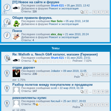
[!!!] Новое на сайте и форуме
Последнее сообщение
Shark-E21
«
05 дек 2023, 13:42
Добавлено в форуме
Ремонт и эксплуатация
Ответы:
116
1
…
5
6
7
8
Общие правила форума.
Последнее сообщение
Han Solo
«
05 апр 2010, 14:58
Добавлено в форуме
Ремонт и эксплуатация
Поиск
Последнее сообщение
alex_day
«
21 июн 2010, 20:24
Добавлено в форуме
Ремонт и эксплуатация
Ответы:
4
Темы
Re: Walloth u. Nesch GbR каталог, магазин (Германия)
Последнее сообщение
Shark-E21
«
01 июл 2020, 23:51
Ответы:
7
Рейтинг: 7.02%
отдам даром+
Последнее сообщение
Jollador
«
09 июл 2019, 11:05
Ответы:
236
1
…
13
14
15
16
Рейт
инг: 1.75%
Разбор полетов между покупателем и продавцом
Последнее сообщение
scott
«
22 мар 2019, 01:34
Ответы:
147
1
…
7
8
9
10
ремкомплекты кулис
Последнее сообщение
Кислый
«
25 окт 2017, 20:03
Ответы:
75
1
2
3
4
5
6
Рейти
нг: 12.28%