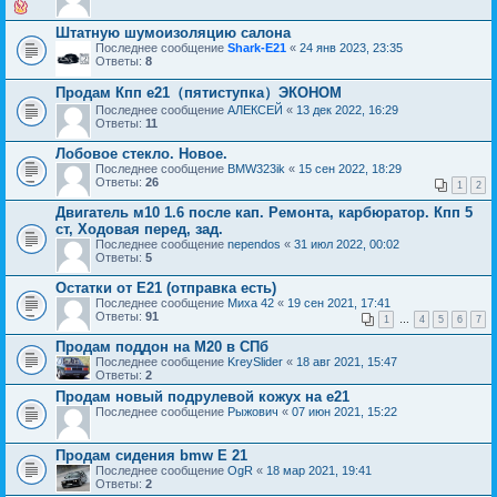
Штатную шумоизоляцию салона
Последнее сообщение
Shark-E21
«
24 янв 2023, 23:35
Ответы:
8
Продам Кпп е21（пятиступка）ЭКОНОМ
Последнее сообщение
АЛЕКСЕЙ
«
13 дек 2022, 16:29
Ответы:
11
Лобовое стекло. Новое.
Последнее сообщение
BMW323ik
«
15 сен 2022, 18:29
Ответы:
26
1
2
Двигатель м10 1.6 после кап. Ремонта, карбюратор. Кпп 5
ст, Ходовая перед, зад.
Последнее сообщение
nependos
«
31 июл 2022, 00:02
Ответы:
5
Остатки от Е21 (отправка есть)
Последнее сообщение
Миха 42
«
19 сен 2021, 17:41
Ответы:
91
1
…
4
5
6
7
Продам поддон на М20 в СПб
Последнее сообщение
KreySlider
«
18 авг 2021, 15:47
Ответы:
2
Продам новый подрулевой кожух на e21
Последнее сообщение
Рыжович
«
07 июн 2021, 15:22
Продам сидения bmw Е 21
Последнее сообщение
OgR
«
18 мар 2021, 19:41
Ответы:
2