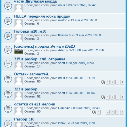
части Двуглазая морда
Последнее сообщение
илья
«
03 фев 2020, 07:42
HELLA передняя юбка продам
Последнее сообщение
minton
«
13 янв 2020, 16:50
Ответы:
6
Головки м10 ,м30
Последнее сообщение
Italiano89
«
09 янв 2020, 19:38
Ответы:
3
[смоленск] продам з/ч на м20в23
Последнее сообщение
Artemy 323
«
08 янв 2020, 23:56
Ответы:
3
315 в разбор. спб. отправка
Последнее сообщение
scott
«
20 дек 2019, 10:41
Ответы:
14
Остатки запчастей.
Последнее сообщение
илья
«
23 ноя 2019, 14:19
Ответы:
50
1
2
3
4
323 в разбор
Последнее сообщение
scott
«
14 ноя 2019, 01:04
Ответы:
52
1
2
3
4
остатки от е21 мелочи
Последнее сообщение
Саша42
«
09 ноя 2019, 07:48
Ответы:
90
1
…
4
5
6
7
Разбор 318
Последнее сообщение
leha75
«
23 окт 2019, 15:05
Ответы:
2