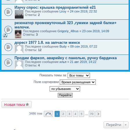
Изучу спрос: крышка предохранителей е21
Последнее сообщение
Liroy
«
24 сен 2019, 22:32
Ответы:
2
резонатор промежуточный 323 ,гумики задней балки+
мелочи.
Последнее сообщение
Grigoriy_48rus
«
23 сен 2019, 14:09
Ответы:
3
дорест 1977 1.8. на запчасти минск
Последнее сообщение
Budy
«
09 сен 2019, 07:22
Ответы:
12
Продам фаркоп, аварийку с панелью, ручку бардачка
Последнее сообщение
илья
«
21 авг 2019, 14:22
Ответы:
4
Показать темы за:
Поле сортировки
Новая тема
3486 тем
1
2
3
4
5
…
70
Перейти