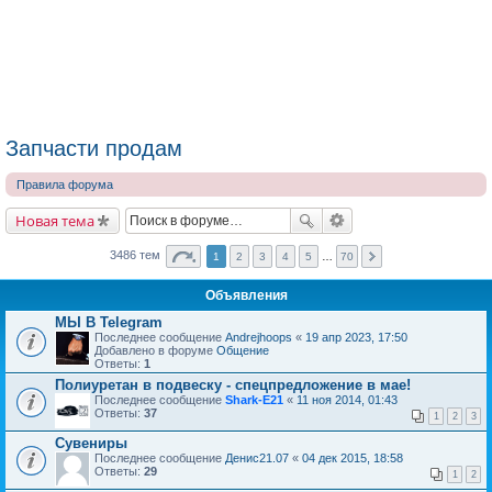
Запчасти продам
Правила форума
Новая тема
3486 тем
1
2
3
4
5
…
70
Объявления
МЫ В Telegram
Последнее сообщение
Andrejhoops
«
19 апр 2023, 17:50
Добавлено в форуме
Общение
Ответы:
1
Полиуретан в подвеску - спецпредложение в мае!
Последнее сообщение
Shark-E21
«
11 ноя 2014, 01:43
Ответы:
37
1
2
3
Сувениры
Последнее сообщение
Денис21.07
«
04 дек 2015, 18:58
Ответы:
29
1
2