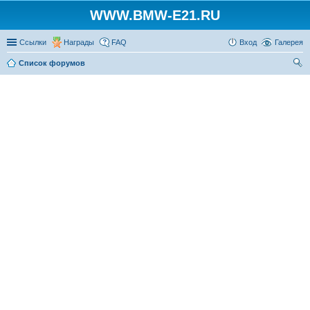
WWW.BMW-E21.RU
Ссылки
Награды
FAQ
Вход
Галерея
Список форумов
ои
ск