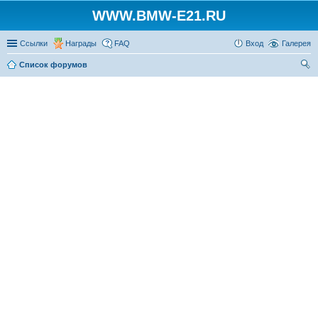
WWW.BMW-E21.RU
Ссылки
Награды
FAQ
Вход
Галерея
Список форумов
ои
ск