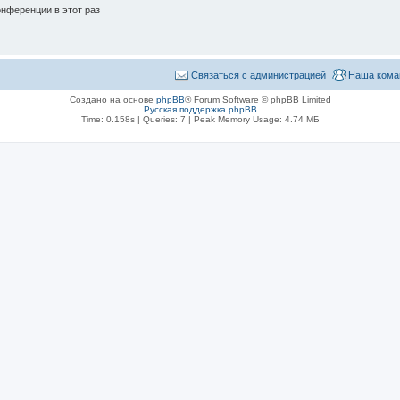
нференции в этот раз
Связаться с администрацией
Наша кома
Создано на основе
phpBB
® Forum Software © phpBB Limited
Русская поддержка phpBB
Time: 0.158s
|
Queries: 7
| Peak Memory Usage: 4.74 МБ