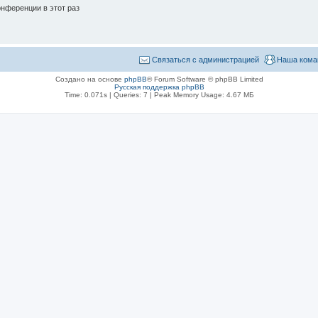
нференции в этот раз
Связаться с администрацией
Наша кома
Создано на основе
phpBB
® Forum Software © phpBB Limited
Русская поддержка phpBB
Time: 0.071s
|
Queries: 7
| Peak Memory Usage: 4.67 МБ