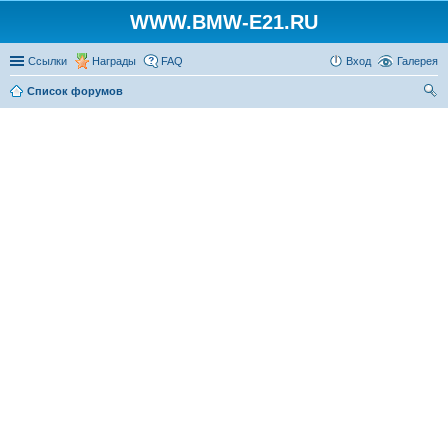
WWW.BMW-E21.RU
Ссылки
Награды
FAQ
Вход
Галерея
Список форумов
ои
ск