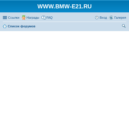
WWW.BMW-E21.RU
Ссылки
Награды
FAQ
Вход
Галерея
Список форумов
ои
ск