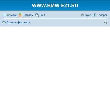
WWW.BMW-E21.RU
Ссылки
Награды
FAQ
Вход
Галерея
Список форумов
ои
ск