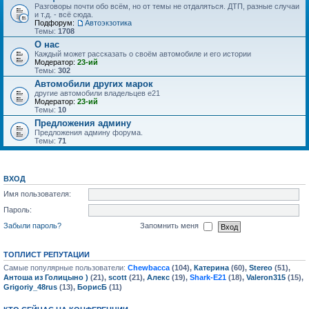
Разговоры почти обо всём, но от темы не отдаляться. ДТП, разные случаи
и т.д. - всё сюда.
Подфорум:
Автоэкзотика
Темы:
1708
О нас
Каждый может рассказать о своём автомобиле и его истории
Модератор:
23-ий
Темы:
302
Автомобили других марок
другие автомобили владельцев е21
Модератор:
23-ий
Темы:
10
Предложения админу
Предложения админу форума.
Темы:
71
ВХОД
Имя пользователя:
Пароль:
Забыли пароль?
Запомнить меня
ТОПЛИСТ РЕПУТАЦИИ
Самые популярные пользователи:
Chewbacca
(104),
Катерина
(60),
Stereo
(51),
Антоша из Голицыно )
(21),
scott
(21),
Алекс
(19),
Shark-E21
(18),
Valeron315
(15),
Grigoriy_48rus
(13),
БорисБ
(11)