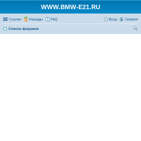
WWW.BMW-E21.RU
Ссылки
Награды
FAQ
Вход
Галерея
Список форумов
ои
ск