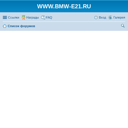
WWW.BMW-E21.RU
Ссылки
Награды
FAQ
Вход
Галерея
Список форумов
ои
ск