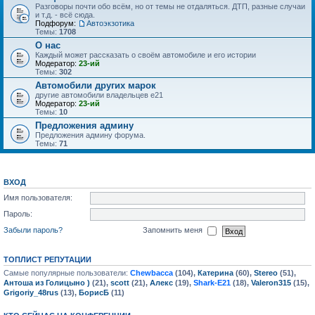
Разговоры почти обо всём, но от темы не отдаляться. ДТП, разные случаи
и т.д. - всё сюда.
Подфорум:
Автоэкзотика
Темы:
1708
О нас
Каждый может рассказать о своём автомобиле и его истории
Модератор:
23-ий
Темы:
302
Автомобили других марок
другие автомобили владельцев е21
Модератор:
23-ий
Темы:
10
Предложения админу
Предложения админу форума.
Темы:
71
ВХОД
Имя пользователя:
Пароль:
Забыли пароль?
Запомнить меня
ТОПЛИСТ РЕПУТАЦИИ
Самые популярные пользователи:
Chewbacca
(104),
Катерина
(60),
Stereo
(51),
Антоша из Голицыно )
(21),
scott
(21),
Алекс
(19),
Shark-E21
(18),
Valeron315
(15),
Grigoriy_48rus
(13),
БорисБ
(11)