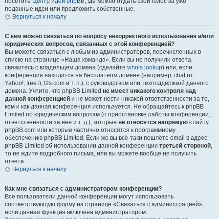
посетите
Центр идей phpBB
, где можно отдать свой голос за уже
поданные идеи или предложить собственные.
Вернуться к началу
С кем можно связаться по вопросу некорректного использования и/или
юридических вопросов, связанных с этой конференцией?
Вы можете связаться с любым из администраторов, перечисленных в
списке на странице «Наша команда». Если вы не получили ответа,
свяжитесь с владельцем домена (сделайте
whois lookup
) или, если
конференция находится на бесплатном домене (например, chat.ru,
Yahoo!, free.fr, f2s.com и т. п.), с руководством или техподдержкой данного
домена. Учтите, что phpBB Limited
не имеет никакого контроля над
данной конференцией
и не может нести никакой ответственности за то,
кем и как данная конференция используется. Не обращайтесь к phpBB
Limited по юридическим вопросам (о приостановке работы конференции,
ответственности за неё и т. д.), которые
не относятся напрямую
к сайту
phpBB.com или которые частично относятся к программному
обеспечению phpBB Limited. Если же вы всё-таки пошлёте email в адрес
phpBB Limited об использовании данной конференции
третьей стороной
,
то не ждите подробного письма, или вы можете вообще не получить
ответа.
Вернуться к началу
Как мне связаться с администратором конференции?
Все пользователи данной конференции могут использовать
соответствующую форму на странице «Связаться с администрацией»,
если данная функция включена администратором.