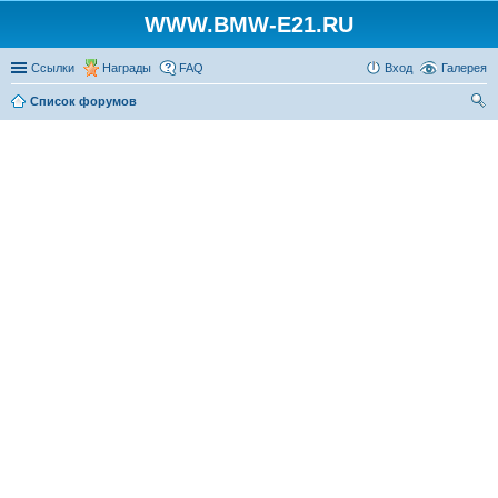
WWW.BMW-E21.RU
Ссылки
Награды
FAQ
Вход
Галерея
Список форумов
ои
ск