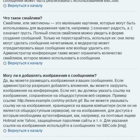
сообщений может быть реализована с использованием BBCode.
Вернуться к началу
Что такое смайлики?
Смайлики, или эмотиконы — это маленькие картинки, которые могут быть
использованы для выражения чувств, например :) означает радость, а :(
означает грусть. Полный список смайликов можно увидеть в форме
создания сообщений. Только не перестарайтесь, используя их: они легко
могут сделать сообщение нечитаемым, и модератор может
отредактировать ваше сообщение или вообще удалить его.
Администратор конференции также может ограничить количество
смайликов, которое можно использовать в сообщении.
Вернуться к началу
Могу ли я добавлять изображения к сообщениям?
Да, вы можете размещать изображения в ваших сообщениях. Если
администратор разрешил добавлять вложения, вы можете загрузить
изображение на конференцию. Если нет, вы должны указать ссылку на
изображение, сохранённое на общедоступном веб-сервере. Пример
ссылки: http://www.example.com/my-picture.gif. Вы не можете указывать
ссылку ни на изображения, хранящиеся на вашем компьютере (если он не
является общедоступным сервером), ни на изображения, для доступа к
которым необходима аутентификация, как, например, на почтовые ящики
Hotmail или Yahoo, защищённые паролями сайты и т. п. Для указания
ссылок на изображения используйте в сообщениях тег BBCode [img].
Вернуться к началу