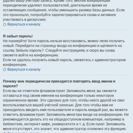
удалил вашу учётную запись. Кроме того, многие конференции
периодически удаляют пользователей, длительное время не
оставляющих сообщения, чтобы уменьшить размер базы данных. Если
это произошло, попробуйте зарегистрироваться снова и активнее
участвовать в дискуссиях.
Вернуться к началу
Я забыл пароль!
Не паникуйте! Хотя пароль нельзя восстановить, можно легко получить
новый. Перейдите на страницу входа на конференцию и щёлкните на
ссылку
Забыли пароль?
. Следуйте инструкциям, и скоро вы снова
сможете войти на конференцию.
Если не удалось получить новый пароль, свяжитесь с администратором
конференции.
Вернуться к началу
Почему мне периодически приходится повторять ввод имени и
пароля?
Если вы не отметили флажком пункт
Запомнить меня
, вы сможете
оставаться под своим именем на конференции только некоторое
ограниченное время. Это сделано для того, чтобы никто другой не смог
воспользоваться вашей учётной записью. Для того чтобы вам не
приходилось вводить имя пользователя и пароль каждый раз, вы можете
отметить флажком пункт
Запомнить меня
при входе на конференцию. Не
рекомендуется делать это на общедоступном компьютере, например в
библиотеке, интернет-кафе, университете и т. д. Если пункт
Запомнить
меня
отсутствует, это значит, что администратор отключил эту функцию.