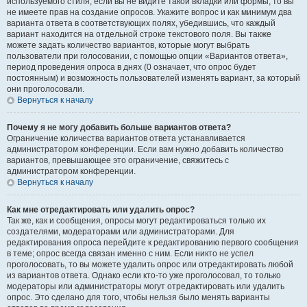
используемого стиля; если вы не видите такой вкладки или формы, то вы
не имеете прав на создание опросов. Укажите вопрос и как минимум два
варианта ответа в соответствующих полях, убедившись, что каждый
вариант находится на отдельной строке текстового поля. Вы также
можете задать количество вариантов, которые могут выбрать
пользователи при голосовании, с помощью опции «Вариантов ответа»,
период проведения опроса в днях (0 означает, что опрос будет
постоянным) и возможность пользователей изменять вариант, за который
они проголосовали.
Вернуться к началу
Почему я не могу добавить больше вариантов ответа?
Ограничение количества вариантов ответа устанавливается
администратором конференции. Если вам нужно добавить количество
вариантов, превышающее это ограничение, свяжитесь с
администратором конференции.
Вернуться к началу
Как мне отредактировать или удалить опрос?
Так же, как и сообщения, опросы могут редактироваться только их
создателями, модераторами или администраторами. Для
редактирования опроса перейдите к редактированию первого сообщения
в теме; опрос всегда связан именно с ним. Если никто не успел
проголосовать, то вы можете удалить опрос или отредактировать любой
из вариантов ответа. Однако если кто-то уже проголосовал, то только
модераторы или администраторы могут отредактировать или удалить
опрос. Это сделано для того, чтобы нельзя было менять варианты