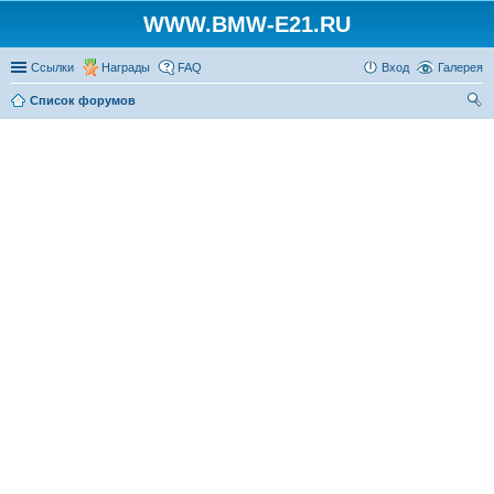
WWW.BMW-E21.RU
Ссылки
Награды
FAQ
Вход
Галерея
Список форумов
ои
ск