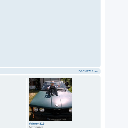
DSCN7718 »»
Valeron315
Авторитет