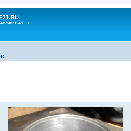
21.RU
ладельцев BMW E21
315